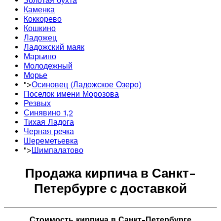
Золотая бухта
Каменка
Коккорево
Кошкино
Ладожец
Ладожский маяк
Марьино
Молодежный
Морье
">
Осиновец (Ладожское Озеро)
Поселок имени Морозова
Резвых
Синявино 1,2
Тихая Ладога
Черная речка
Шереметьевка
">
Шимпалатово
Продажа кирпича в Санкт-
Петербурге с доставкой
Стоимость кирпича в Санкт-Петербурге